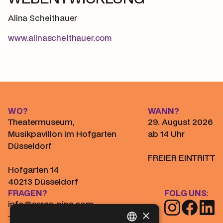
Alina Scheithauer
www.alinascheithauer.com
WO?
WANN?
Theatermuseum,
29. August 2026
Musikpavillon im Hofgarten
ab 14 Uhr
Düsseldorf
FREIER EINTRITT
Hofgarten 14
40213 Düsseldorf
FRAGEN?
FOLG UNS:
info@serge-nina.com
×
+49 (0) 211 55 02 97 0