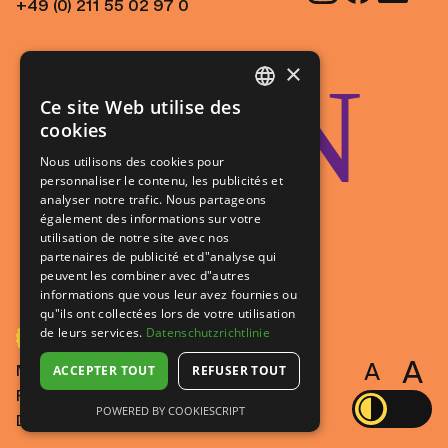
+49 (0) 211 55 02 97 0
×
JOIN
Ce site Web utilise des
GERMAN
cookies
FRENCH
Nous utilisons des cookies pour
personnaliser le contenu, les publicités et
US!
analyser notre trafic. Nous partageons
également des informations sur votre
utilisation de notre site avec nos
partenaires de publicité et d"analyse qui
peuvent les combiner avec d"autres
informations que vous leur avez fournies ou
qu"ils ont collectées lors de votre utilisation
de leurs services.
Datenschutzrichtlinie
A
A
Mentions légales
ACCEPTER TOUT
REFUSER TOUT
Protection des données
POWERED BY COOKIESCRIPT
Déclaration d'accessibilité